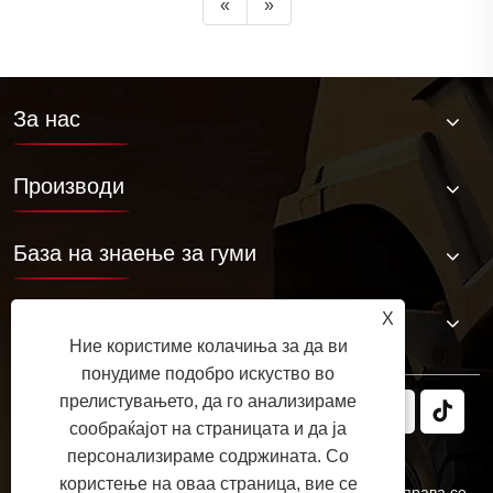
«
»
За нас
Производи
База на знаење за гуми
Контактирајте не
X
Ние користиме колачиња за да ви
понудиме подобро искуство во
прелистувањето, да го анализираме
сообраќајот на страницата и да ја
персонализираме содржината. Со
користење на оваа страница, вие се
Авторски права © 2025 JABIL Rubber Co., Ltd. Сите права се