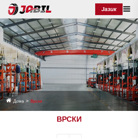
Јазик
Дома
Врски
ВРСКИ