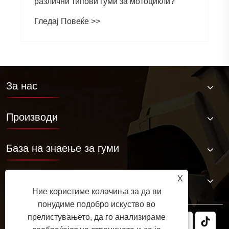
различни типови гуми за мотоцикли?
Гледај Повеќе >>
За нас
Производи
База на знаење за гуми
Контактирајте не
X
Ние користиме колачиња за да ви
понудиме подобро искуство во
прелистувањето, да го анализираме