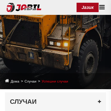
Јазик
Дома
Случаи
Успешни случаи
СЛУЧАИ