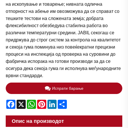
на ископување и товарење; нивната одлична
отпорност на абење им овозможува да се справат со
тешките тестови на сложената земја; добрата
флексибилност обезбедува стабилна работа во
различни температурни средини. JABIL секогаш се
придржува до строг систем за контрола на квалитетот
и секоја гума поминува низ повеќекратни прецизни
процеси на инспекција од проверка на суровини до
фабричка испорака на готови производи за да се
осигура дека секоја гума ги исполнува меѓународните
врвни стандарди.
Испрати барање
Facebook
X
WhatsApp
Pinterest
LinkedIn
Share
Опис на производот