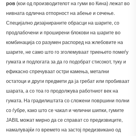
ров
(кои од производителот на гуми во Кина) лежат во
нивната одлична отпорност на абење и сечење.
Специјално дизајнираните обрасци на шарите, со
продлабочени и проширени блокови на шарите во
комбинација со разумен распоред на жлебовите на
шарите, не само што го зголемуваат триењето помеѓу
гумата и подлогата за да го подобрат стисокот, туку и
ефикасно спречуваат остри камења, метални
остатоци и други предмети да ја гребат или пробиваат
шарата, а со тоа го продолжува работниот век на
гумата. На градилиштата со сложени површини полни
со ѓубре, како што се чакал и челични шипки, гумите
JABIL можат мирно да се справат со предизвиците,
намалувајќи го времето на застој предизвикано од