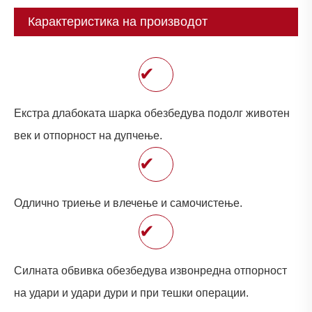
Карактеристика на производот
✔
Екстра длабоката шарка обезбедува подолг животен
век и отпорност на дупчење.
✔
Одлично триење и влечење и самочистење.
✔
Силната обвивка обезбедува извонредна отпорност
на удари и удари дури и при тешки операции.