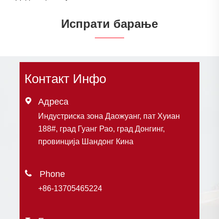
Испрати барање
Контакт Инфо

Адреса
Индустриска зона Даожуанг, пат Хуиан
188#, град Гуанг Рао, град Донгинг,
провинција Шандонг Кина

+86-13705465224