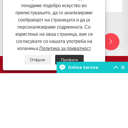
понудиме подобро искуство во
прелистувањето, да го анализираме
сообраќајот на страницата и да ја
персонализираме содржината. Со
користење на оваа страница, вие се
согласувате со нашата употреба на


колачиња.
Политика за приватност
Отфрли
Прифати




Online Service
Побарувачката за цврсти гуми
експлодираше поттикната од новите
енергетски логистички возила, а
Гледај Повеќе >>
индустријата ја забрзува својата
трансформација кон „функционализација
+ позеленизација“