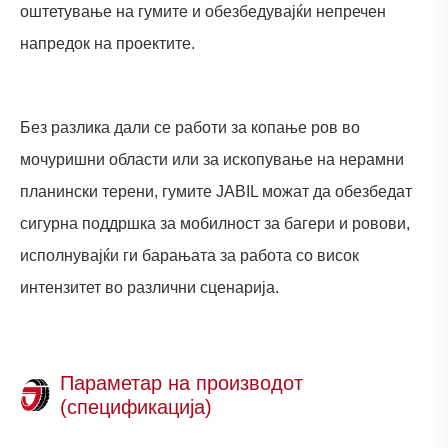
оштетување на гумите и обезбедувајќи непречен
напредок на проектите.
Без разлика дали се работи за копање ров во
мочуришни области или за ископување на нерамни
планински терени, гумите JABIL можат да обезбедат
сигурна поддршка за мобилност за багери и ровови,
исполнувајќи ги барањата за работа со висок
интензитет во различни сценарија.
Параметар на производот
(спецификација)