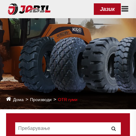
Јазик
Дома
Производи
OTR гуми