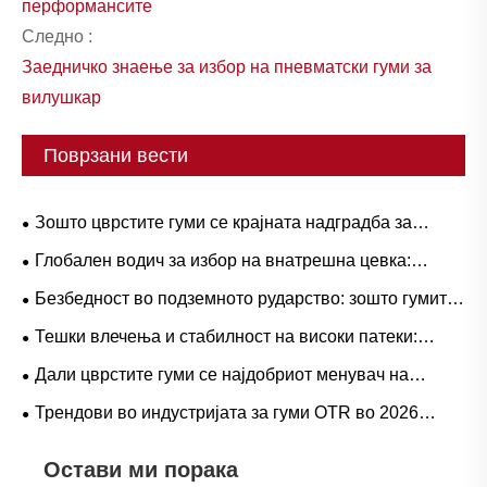
перформансите
Следно :
Заедничко знаење за избор на пневматски гуми за
вилушкар
Поврзани вести
Зошто цврстите гуми се крајната надградба за
тешките работни процеси?
Глобален водич за избор на внатрешна цевка:
популарни големини и апликации засновани на
Безбедност во подземното рударство: зошто гумите
сценарија за природна наспроти бутил гума
од серијата L-5S се клучни за елиминирање на
Тешки влечења и стабилност на високи патеки:
скапите прекини на LHD
Трендови за побарувачка на гумени гуми за камиони и
Дали цврстите гуми се најдобриот менувач на
оперативен водич
играта за тешките операции?
Трендови во индустријата за гуми OTR во 2026
година: перформанси, одржливост и иновации во
Остави ми порака
услугите