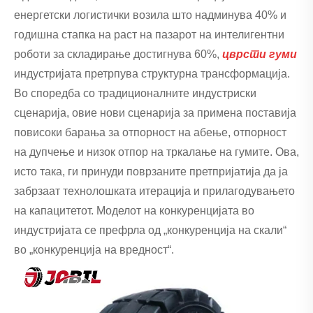
енергетски логистички возила што надминува 40% и
годишна стапка на раст на пазарот на интелигентни
роботи за складирање достигнува 60%,
цврсти гуми
индустријата претрпува структурна трансформација.
Во споредба со традиционалните индустриски
сценарија, овие нови сценарија за примена поставија
повисоки барања за отпорност на абење, отпорност
на дупчење и низок отпор на тркалање на гумите. Ова,
исто така, ги принуди поврзаните претпријатија да ја
забрзаат технолошката итерација и прилагодувањето
на капацитетот. Моделот на конкуренцијата во
индустријата се префрла од „конкуренција на скали“
во „конкуренција на вредност“.