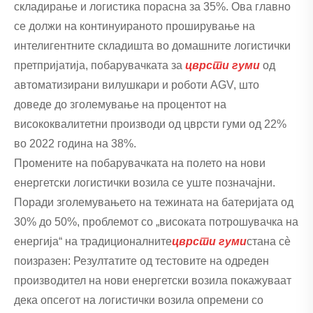
складирање и логистика порасна за 35%. Ова главно
се должи на континуираното проширување на
интелигентните складишта во домашните логистички
претпријатија, побарувачката за
цврсти гуми
од
автоматизирани вилушкари и роботи AGV, што
доведе до зголемување на процентот на
висококвалитетни производи од цврсти гуми од 22%
во 2022 година на 38%.
Промените на побарувачката на полето на нови
енергетски логистички возила се уште позначајни.
Поради зголемувањето на тежината на батеријата од
30% до 50%, проблемот со „високата потрошувачка на
енергија“ на традиционалните
цврсти гуми
стана сè
поизразен: Резултатите од тестовите на одреден
производител на нови енергетски возила покажуваат
дека опсегот на логистички возила опремени со