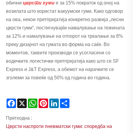
обични
цврсти гуми
е за 15% пократок од оној на
возилата што користат вакуумски гуми. Како одговор
на ова, некои претпријатија конкретно развија „лесни
цврсти гуми“, постигнувајќи намалување на тежината
за 12% и намалување на отпорот на тркалање за 8%
преку дизајнот на гумата во форма на саќе. Во
моментов, таквите производи се усогласени со
водечките логистички претпријатија како што се SF
Express и J&T Express, а обемот на нарачките се
зголеми за повеќе од 50% од година во година.
Facebook
X
WhatsApp
Pinterest
LinkedIn
Share
Претходна :
Цврсти наспроти пневматски гуми: споредба на