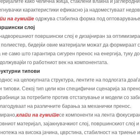
еријалите како челична жица, стаклени влакна и јаглеродни 
егнувачки карактеристики ефикасно ја надоместуваат недо
пи на гумите
одржува стабилна форма под оптоварувањ
ршински слој
надворешниот површински слој е дизајниран за оптимизира
 полиестер, бидејќи овие материјали можат да формираат с
 не само што гарантира сигурен пренос на енергија, туку д
должувајќи го работниот век на компонентата.
руктурни типови
однос на целокупната структура, лентите на подлогата доаѓа
и типови. Секој тип цели кон специфични сценарија за прен
рабници за потребите против отстапување и модели со заби
лагодуваат на различните барања за механички пренос.
ирано,
клапи на гумите
се компоненти на лента фокусиран
овниот материјал, зајакнувачкиот слој, површинскиот слој и
нотежа на висока јачина, цврстина, стабилност на триење 