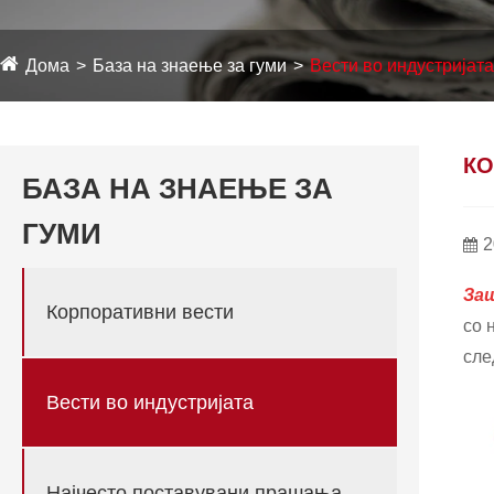
Дома
База на знаење за гуми
Вести во индустријата
КО
БАЗА НА ЗНАЕЊЕ ЗА
ГУМИ
2
За
Корпоративни вести
со 
сле
Вести во индустријата
Најчесто поставувани прашања