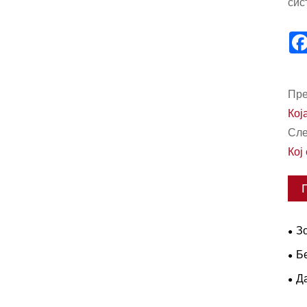
сис
Пре
Кој
Сле
Кој
Зо
раб
Б
сер
Да
на 
теш