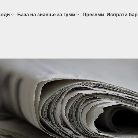
води
База на знаење за гуми
Преземи
Испрати ба