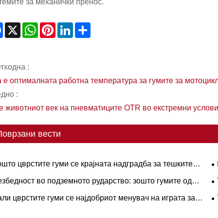
темите за механички пренос.
Facebook
X
WhatsApp
Pinterest
LinkedIn
Share
тходна :
а е оптималната работна температура за гумите за мотоцик
дно :
 е животниот век на пневматиците OTR во екстремни услови
Поврзани вести
што цврстите гуми се крајната надградба за тешките
отни процеси?
г
езбедност во подземното рударство: зошто гумите од
н
ијата L-5S се клучни за елиминирање на скапите прекини
п
ли цврстите гуми се најдобриот менувач на играта за
LHD
ките операции?
п