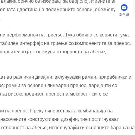
влакна обично се избираат за овој слој. Нивните високо-
волната цврстина на полимерните основи, обезбедувајќи
E-Mail
е.
ни перформанси на триење. Тука обично се користи гума
табилен интерфејс на триење со компонентите за пренос.
ополнително ја зголемува отпорноста на абење,
ат во различни дизајни, вклучувајќи рамни, прирабнички и
ос: рамни за основен линеарен пренос, варијанти со
 за високопрецизен пренос на моќност - сите се
и на пренос. Преку синергетската комбинација на
 насочените конструктивни дизајни, тие постигнуваат
и отпорност на абење, исполнувајќи ги основните барања на