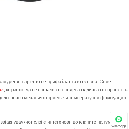
лиуретан најчесто се прифаќаат како основа. Овие
е
, кој може да се пофали со вродена одлична отпорност на
т долгорочно механичко триење и температурни флуктуации
зајакнувачкиот слој е интегриран во клапите на гумите.
WhatsApp