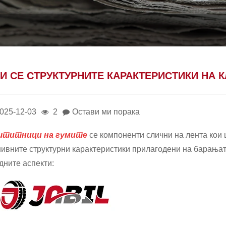
И СЕ СТРУКТУРНИТЕ КАРАКТЕРИСТИКИ НА 
025-12-03
2
Остави ми порака
штитници на гумите
се компоненти слични на лента кои
нивните структурни карактеристики прилагодени на барања
дните аспекти: