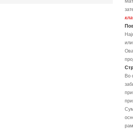
Мат
зат
кла
Пов
Нај
или
Ова
про
Ст
Во 
заб
при
при
Сум
осн
рам