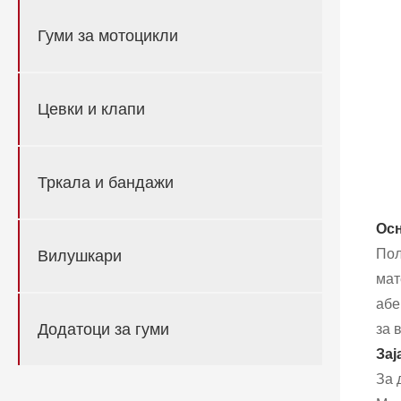
Гуми за мотоцикли
Цевки и клапи
Тркала и бандажи
Осн
Пол
Вилушкари
мат
абе
Додатоци за гуми
за 
Зај
За 