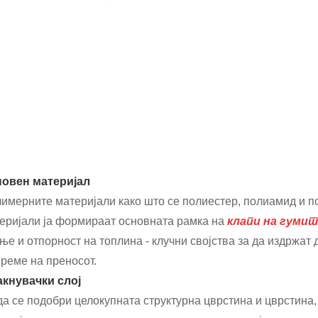
овен материјал
имерните материјали како што се полиестер, полиамид и по
еријали ја формираат основната рамка на
клапи на гумит
ње и отпорност на топлина - клучни својства за да издржа
време на преносот.
акнувачки слој
да се подобри целокупната структурна цврстина и цврстина, 