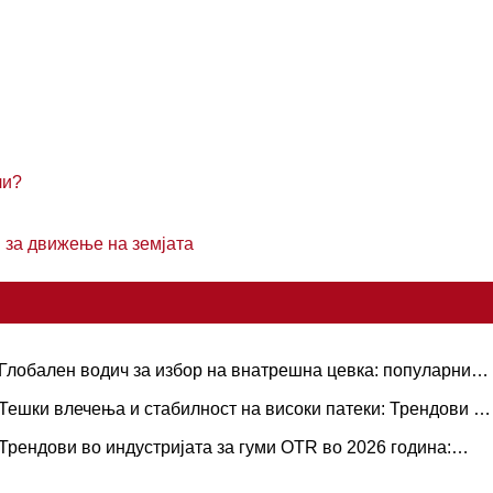
ли?
 за движење на земјата
Глобален водич за избор на внатрешна цевка: популарни
олемини и апликации засновани на сценарија за природна
Тешки влечења и стабилност на високи патеки: Трендови за
аспроти бутил гума
обарувачка на гумени гуми за камиони и оперативен водич
Трендови во индустријата за гуми OTR во 2026 година:
ерформанси, одржливост и иновации во услугите