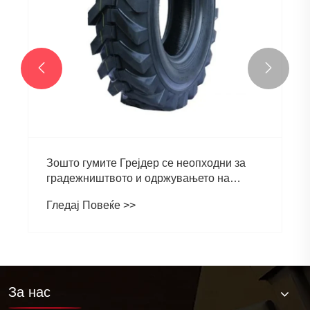


Зошто гумите Грејдер се неопходни за
градежништвото и одржувањето на
патиштата
Гледај Повеќе >>
За нас