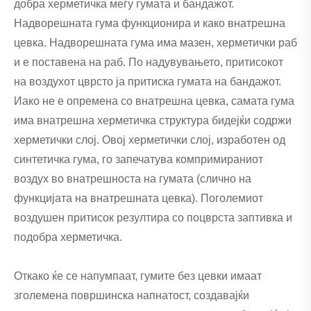
добра херметичка меѓу гумата и бандажот.
Надворешната гума функционира и како внатрешна
цевка. Надворешната гума има мазен, херметички раб
и е поставена на раб. По надувувањето, притисокот
на воздухот цврсто ја притиска гумата на бандажот.
Иако не е опремена со внатрешна цевка, самата гума
има внатрешна херметичка структура бидејќи содржи
херметички слој. Овој херметички слој, изработен од
синтетичка гума, го запечатува компримираниот
воздух во внатрешноста на гумата (слично на
функцијата на внатрешната цевка). Поголемиот
воздушен притисок резултира со поцврста заптивка и
подобра херметичка.
Откако ќе се напумпаат, гумите без цевки имаат
зголемена површинска напнатост, создавајќи