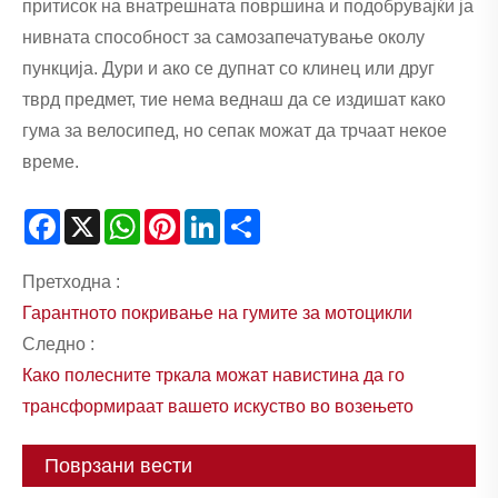
притисок на внатрешната површина и подобрувајќи ја
нивната способност за самозапечатување околу
пункција. Дури и ако се дупнат со клинец или друг
тврд предмет, тие нема веднаш да се издишат како
гума за велосипед, но сепак можат да трчаат некое
време.
Facebook
X
WhatsApp
Pinterest
LinkedIn
Share
Претходна :
Гарантното покривање на гумите за мотоцикли
Следно :
Како полесните тркала можат навистина да го
трансформираат вашето искуство во возењето
Поврзани вести