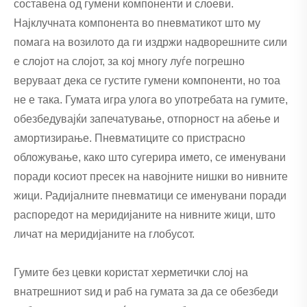
составена од гумени компоненти и слоеви.
Најклучната компонента во пневматикот што му
помага на возилото да ги издржи надворешните сили
е слојот на слојот, за кој многу луѓе погрешно
веруваат дека се густите гумени компоненти, но тоа
не е така. Гумата игра улога во употребата на гумите,
обезбедувајќи запечатување, отпорност на абење и
амортизирање. Пневматиците со пристрасно
обложување, како што сугерира името, се именувани
поради косиот пресек на навојните нишки во нивните
жици. Радијалните пневматици се именувани поради
распоредот на меридијаните на нивните жици, што
личат на меридијаните на глобусот.
Гумите без цевки користат херметички слој на
внатрешниот ѕид и раб на гумата за да се обезбеди