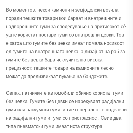
Во моментов, некои камиони и земјоделски возила,
поради тешките товари кои бараат и внатрешните и
надворешните гуми за споделување на притисокот, сè
уште користат постари гуми со внатрешни цевки. Тоа
е затоа што гумите без цевки имаат помала носивост
од гумите на внатрешната цевка, а дизајнот на раб за
гумите без цевки бара исклучително висока
прецизност; тешките товари на камионите лесно
можат да предизвикаат пукање на бандажите.
Сепак, патничките автомобили обично користат гуми
без цевки. Гумите без цевки се нарекуваат радијални
гуми или вакуумски гуми, и тие генерално се поделени
на радијални гуми и гуми со пристрасност. Овие два
типа пневматски гуми имаат иста структура,