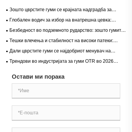
Зошто цврстите гуми се крајната надградба за
тешките работни процеси?
Глобален водич за избор на внатрешна цевка:
популарни големини и апликации засновани на
Безбедност во подземното рударство: зошто гумите
сценарија за природна наспроти бутил гума
од серијата L-5S се клучни за елиминирање на
Тешки влечења и стабилност на високи патеки:
скапите прекини на LHD
Трендови за побарувачка на гумени гуми за камиони и
Дали цврстите гуми се најдобриот менувач на
оперативен водич
играта за тешките операции?
Трендови во индустријата за гуми OTR во 2026
година: перформанси, одржливост и иновации во
Остави ми порака
услугите