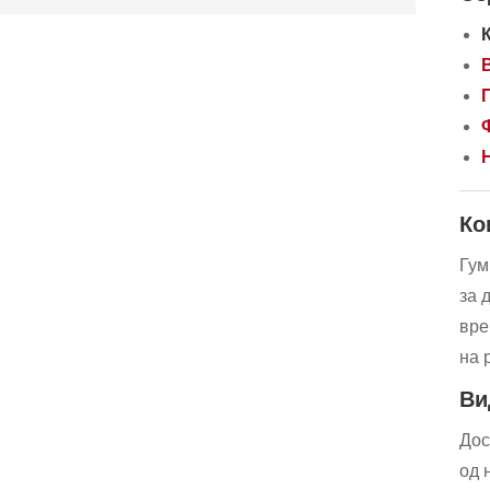
Ко
Гум
за 
вре
на 
Ви
Дос
од 