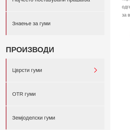
одг
за 
Знаење за гуми
ПРОИЗВОДИ

Цврсти гуми
OTR гуми
Земјоделски гуми