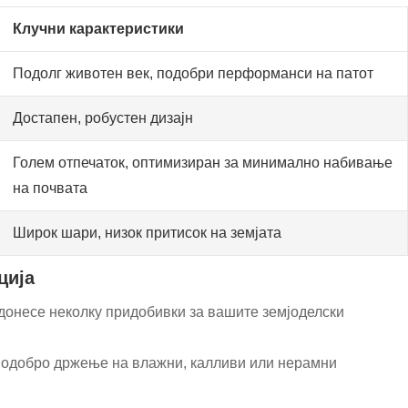
Клучни карактеристики
Подолг животен век, подобри перформанси на патот
Достапен, робустен дизајн
Голем отпечаток, оптимизиран за минимално набивање
на почвата
Широк шари, низок притисок на земјата
ција
 донесе неколку придобивки за вашите земјоделски
подобро држење на влажни, калливи или нерамни