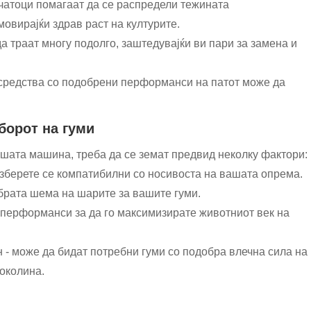
чатоци помагаат да се распредели тежината
овирајќи здрав раст на културите.
а траат многу подолго, заштедувајќи ви пари за замена и
 средства со подобрени перформанси на патот може да
борот на гуми
ашата машина, треба да се земат предвид неколку фактори:
 изберете се компатибилни со носивоста на вашата опрема.
обрата шема на шарите за вашите гуми.
 перформанси за да го максимизирате животниот век на
 - може да бидат потребни гуми со подобра влечна сила на
околина.