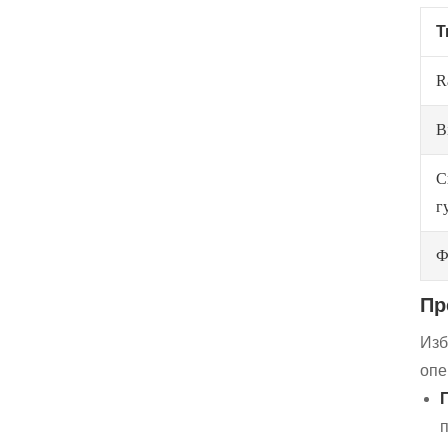
Т
R
B
С
г
Ф
Пр
Изб
опе