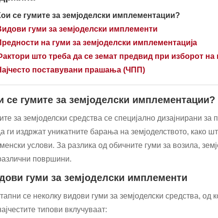
Кои се гумите за земјоделски имплементации?
Видови гуми за земјоделски имплементи
Предности на гуми за земјоделски имплементација
Фактори што треба да се земат предвид при изборот на
Најчесто поставувани прашања (ЧПП)
и се гумите за земјоделски имплементации?
ите за земјоделски средства се специјално дизајнирани за
да ги издржат уникатните барања на земјоделството, како ш
менски услови. За разлика од обичните гуми за возила, зем
различни површини.
дови гуми за земјоделски имплементи
тапни се неколку видови гуми за земјоделски средства, од 
најчестите типови вклучуваат: