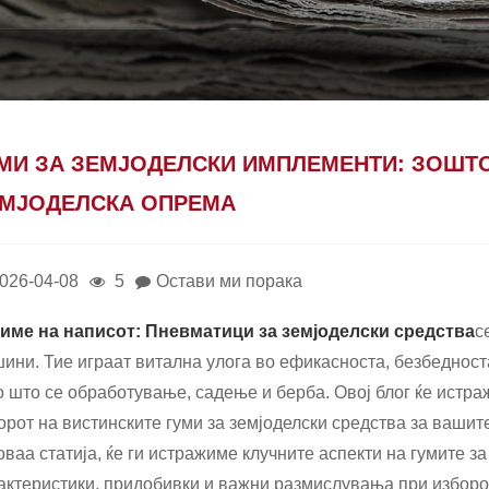
МИ ЗА ЗЕМЈОДЕЛСКИ ИМПЛЕМЕНТИ: ЗОШТ
МЈОДЕЛСКА ОПРЕМА
026-04-08
5
Остави ми порака
име на написот:
Пневматици за земјоделски средства
с
ини. Тие играат витална улога во ефикасноста, безбедност
о што се обработување, садење и берба. Овој блог ќе истр
орот на вистинските гуми за земјоделски средства за вашит
оваа статија, ќе ги истражиме клучните аспекти на гумите за
актеристики, придобивки и важни размислувања при изборот 