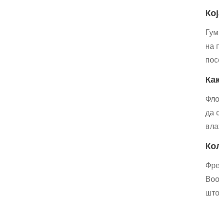
Ко
Гум
на 
пос
Ка
Фло
да 
вла
Ко
Фре
Воо
што