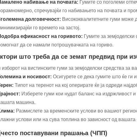
Намалено набивање на почвата:
Гумите со поголеми отпе
орамномерно, спречувајќи го набивањето на почвата и пром
Зголемена долговечност:
Висококвалитетните гуми може д
инимизирајќи го времето на застој.
Подобра ефикасност на горивото:
Гумите за земјоделски
помогнат да се намали потрошувачката на гориво.
ктори што треба да се земат предвид при из
 изборот на вистинските гуми за земјоделски средства за в
Големина и носивост:
Осигурете се дека гумите што ќе ги
Терен:
Типот на теренот на кој оперирате ќе ја одреди најд
Трајност:
Изберете гуми кои нудат баланс на издржливост и
вашата машина.
Клима:
Размислете за временските услови во вашиот регион
лажни услови или на сува топлина во зависност од вашата 
јчесто поставувани прашања (ЧПП)