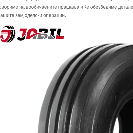
овориме на вообичаените прашања и ќе обезбедиме детален 
вашите земјоделски операции.