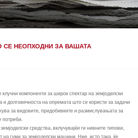
О СЕ НЕОПХОДНИ ЗА ВАШАТА
е клучни компоненти за широк спектар на земјоделски
а и долговечноста на опремата што се користи за задачи
ажува за видовите, придобивките и размислувањата за
е потреби.
 земјоделски средства, вклучувајќи ги нивните типови,
на гуми за земјоделски машини. Ние, исто така, ќе