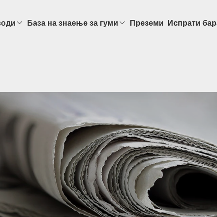
води
База на знаење за гуми
Преземи
Испрати ба