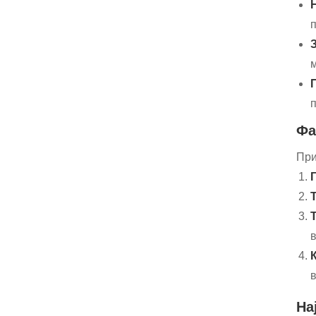
п
м
Фа
При
в
На