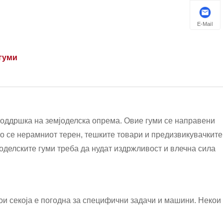
E-Mail
 гуми
 поддршка на земјоделска опрема. Овие гуми се направени
то се нерамниот терен, тешките товари и предизвикувачките
јоделските гуми треба да нудат издржливост и влечна сила
кои секоја е погодна за специфични задачи и машини. Некои