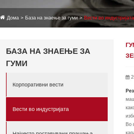
Дома
База на знаење за гуми
Вести во индустријата
ГУ
БАЗА НА ЗНАЕЊЕ ЗА
ЗЕ
ГУМИ
2
Корпоративни вести
Рез
маш
как
Вести во индустријата
изб
Во 
кар
Најчесто поставувани прашања