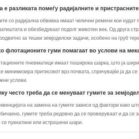
ја е разликата помеѓу радијалните и пристраснит
ите со радијална обвивка имаат челични ремени кои нудат 
патиштата и обезбедуваат подолг животен век. Од друга стр
оодветно за тешки земјоделски задачи, особено на груб тер
ко флотационите гуми помагаат во услови на мек
тационите пневматици имаат поширока шарка, што ја шири
се минимизира притисокот врз почвата, спречувајќи ја да с
жни услови.
лку често треба да се менуваат гумите за земјоде
квенцијата на замена на гумите зависи од фактори како што
бичаено, гумите треба редовно да се проверуваат и да се з
 се пукнатини или истрошени шари.