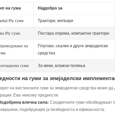
ип на гума
Најдобро за
adial Ply гуми
Трактори, жетвари
ias Ply гуми
Постара опрема, компактни трактори
проведување на
Плугови, сеалки и други земјоделски
уми
средства
лотациони гуми
За меки, влажни полиња
едности на гуми за земјоделски имплемента
орот на вистинските гуми за земјоделски средства може да
рации. Еве неколку предности:
Подобрена влечна сила:
Соодветните гуми обезбедуваат 
површини, подобрувајќи ја безбедноста и ефикасноста.