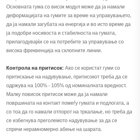
Основната гума со висок модул може да ја намали
деформацијата на гумите за време на управувањето,
да ја намали загубата на енергија и во исто време да
ја подобри носивоста и стабилноста на гумата,
прилагодувајќи се на потребите за управување со
висока фреквенција на склопните линии.
Контрола на притисок:
Ако се користат гуми со
притискање на надувување, притисокот треба да се
одржува на 100% - 105% од номиналната вредност.
Малку повисок притисок може да ја намали
површината на контакт помеѓу гумата и подлогата, а
со тоа да го намали отпорот на тркалање, но треба да
се избегнува преголемото надувување за да се
спречи нерамномерно абење на шарата.