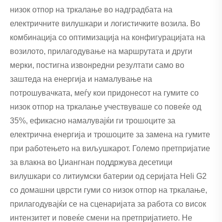
низок отпор на тркалање во надградбата на
електричните вилушкари и логистичките возила. Во
комбинација со оптимизација на конфигурацијата на
возилото, прилагодување на маршрутата и други
мерки, постигна извонредни резултати само во
заштеда на енергија и намалување на
потрошувачката, меѓу кои придонесот на гумите со
низок отпор на тркалање учествуваше со повеќе од
35%, ефикасно намалувајќи ги трошоците за
електрична енергија и трошоците за замена на гумите
при работењето на виљушкарот. Големо претпријатие
за влакна во Џиангнан поддржува десетици
вилушкари со литиумски батерии од серијата Heli G2
со домашни цврсти гуми со низок отпор на тркалање,
прилагодувајќи се на сценаријата за работа со висок
интензитет и повеќе смени на претпријатието. Не