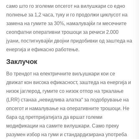
само што го зголеми опсегот на вилушкари со едно
полнење за 1,2 часа, туку и го продолжи циклусот на
замена на гумите за 30%, намалувајќи ги месечните
сеопфатни оперативни трошоци за речиси 2.000
јуани, постигнувајќи двојни придобивки од заштеда на
енергија и ефикасно работење.
Заклучок
Во трендот на електричните виљушкари кои се
движат кон висока ефикасност, заштеда на енергија и
низок јаглерод, гумите со низок отпор на тркалање
(LRR) станаа „невидлива алатка“ за подобрување на
опсегот и намалување на оперативните трошоци. Не
бара од претпријатијата да вршат големи
модификации на самите вилушкари. Само преку
разумен избор на гуми и стандардизирана употреба