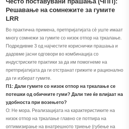
Често поставувани прашања (ЧПП):
Решавање на сомнежите за гумите
LRR
Во практична примена, претпријатијата сè уште имаат
многу сомнежи за гумите со низок отпор на тркалање.
Подредивме 3 од најчестите кориснички прашања и
дадовме јасни одговори во комбинација со
индустриските практики за да им помогнеме на
претпријатијата да ги отстранат грижите и рационално
да ги изберат гумите.
П1: Дали гумите со низок отпор на тркалање се
потешки од обичните гуми? Дали тие ќе влијаат на
удобноста при возењето?
О: Не мора. Реализацијата на карактеристиките на
низок отпор на тркалање главно се потпира на
оптимизирање на внатрешното триење (губење на