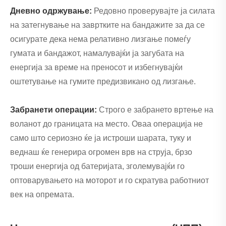
Дневно одржување:
Редовно проверувајте ја силата
на затегнување на завртките на бандажите за да се
осигурате дека нема релативно лизгање помеѓу
гумата и бандажот, намалувајќи ја загубата на
енергија за време на преносот и избегнувајќи
оштетување на гумите предизвикано од лизгање.
Забранети операции:
Строго е забрането вртење на
воланот до границата на место. Оваа операција не
само што сериозно ќе ја истроши шарата, туку и
веднаш ќе генерира огромен врв на струја, брзо
троши енергија од батеријата, зголемувајќи го
оптоварувањето на моторот и го скратува работниот
век на опремата.