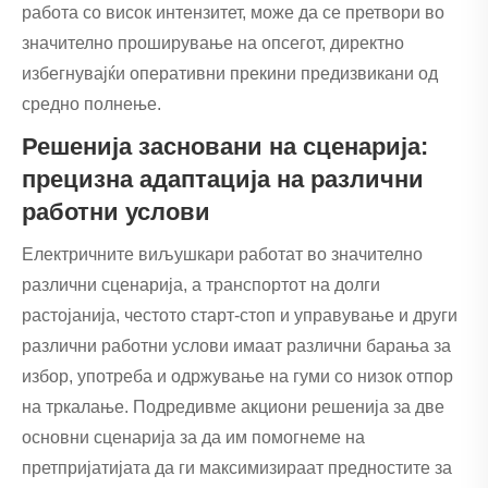
работа со висок интензитет, може да се претвори во
значително проширување на опсегот, директно
избегнувајќи оперативни прекини предизвикани од
средно полнење.
Решенија засновани на сценарија:
прецизна адаптација на различни
работни услови
Електричните виљушкари работат во значително
различни сценарија, а транспортот на долги
растојанија, честото старт-стоп и управување и други
различни работни услови имаат различни барања за
избор, употреба и одржување на гуми со низок отпор
на тркалање. Подредивме акциони решенија за две
основни сценарија за да им помогнеме на
претпријатијата да ги максимизираат предностите за