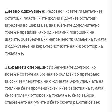
Дневно одржување:
Редовно чистете ги металните
остатоци, пластичните фолии и другите остатоци
вградени во шарата за да избегнете дополнително
триење предизвикано од нерамни површини на
шарите, обезбедувајќи непречено тркалање на гумата
и одржување на карактеристиките на низок отпор на
тркалање.
Забранети операции:
Избегнувајте долгорочно
возење со голема брзина во области со претерано
високи температури на околината. Акумулацијата на
топлина ќе ги промени физичките својства на гумата,
ќе го зголеми отпорот на тркалање, ќе го забрза
стареењето на гумите и ќе го скрати работниот век.