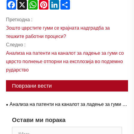
Facebook
X
WhatsApp
Pinterest
LinkedIn
Share
Претходна :
Зошто цврстите гуми се крајната надградба за
тешките работни процеси?
Следно :
Анализа на патенти на каналот за ладење за гуми со
цврсто полнење отпорни на експлозија во подземно
рударство
Поврзани вести
Анализа на патенти на каналот за ладење за гуми со
цврсто полнење отпорни на експлозија во подземно
Остави ми порака
рударство