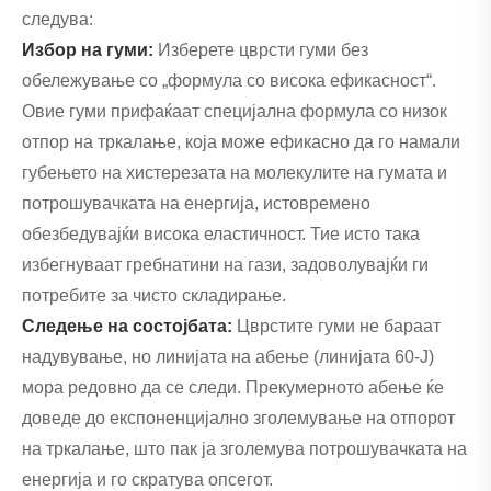
следува:
Избор на гуми:
Изберете цврсти гуми без
обележување со „формула со висока ефикасност“.
Овие гуми прифаќаат специјална формула со низок
отпор на тркалање, која може ефикасно да го намали
губењето на хистерезата на молекулите на гумата и
потрошувачката на енергија, истовремено
обезбедувајќи висока еластичност. Тие исто така
избегнуваат гребнатини на гази, задоволувајќи ги
потребите за чисто складирање.
Следење на состојбата:
Цврстите гуми не бараат
надувување, но линијата на абење (линијата 60-J)
мора редовно да се следи. Прекумерното абење ќе
доведе до експоненцијално зголемување на отпорот
на тркалање, што пак ја зголемува потрошувачката на
енергија и го скратува опсегот.