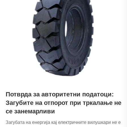
Потврда за авторитетни податоци:
Загубите на отпорот при тркалање не
се занемарливи
Загубата на енергија кај електричните вилушкари не е