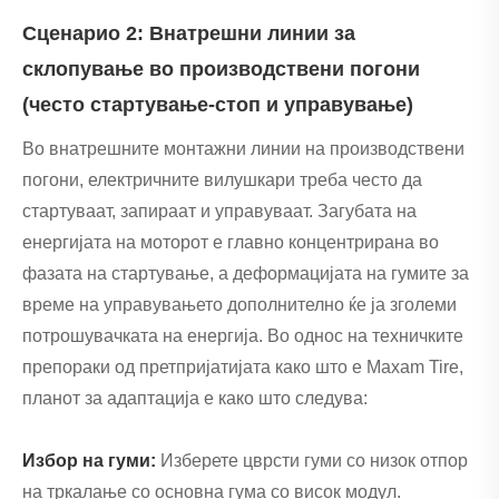
Сценарио 2: Внатрешни линии за
склопување во производствени погони
(често стартување-стоп и управување)
Во внатрешните монтажни линии на производствени
погони, електричните вилушкари треба често да
стартуваат, запираат и управуваат. Загубата на
енергијата на моторот е главно концентрирана во
фазата на стартување, а деформацијата на гумите за
време на управувањето дополнително ќе ја зголеми
потрошувачката на енергија. Во однос на техничките
препораки од претпријатијата како што е Maxam Tire,
планот за адаптација е како што следува:
Избор на гуми:
Изберете цврсти гуми со низок отпор
на тркалање со основна гума со висок модул.