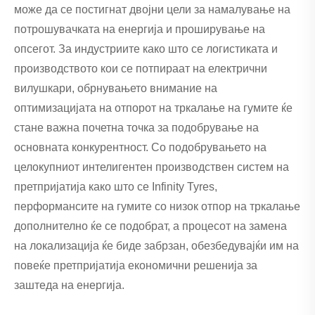
може да се постигнат двојни цели за намалување на
потрошувачката на енергија и проширување на
опсегот. За индустриите како што се логистиката и
производството кои се потпираат на електрични
вилушкари, обрнувањето внимание на
оптимизацијата на отпорот на тркалање на гумите ќе
стане важна почетна точка за подобрување на
основната конкурентност. Со подобрувањето на
целокупниот интелигентен производствен систем на
претпријатија како што се Infinity Tyres,
перформансите на гумите со низок отпор на тркалање
дополнително ќе се подобрат, а процесот на замена
на локализација ќе биде забрзан, обезбедувајќи им на
повеќе претпријатија економични решенија за
заштеда на енергија.