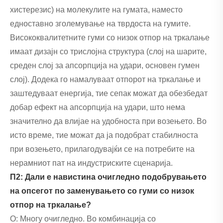
хистерезис) на молекулите на гумата, наместо
едноставно зголемување на тврдоста на гумите.
Висококвалитетните гуми со низок отпор на тркалање
имаат дизајн со трислојна структура (слој на шарите,
среден слој за апсорпција на удари, основен гумен
слој). Додека го намалуваат отпорот на тркалање и
заштедуваат енергија, тие сепак можат да обезбедат
добар ефект на апсорпција на удари, што нема
значително да влијае на удобноста при возењето. Во
исто време, тие можат да ја подобрат стабилноста
при возењето, прилагодувајќи се на потребите на
нерамниот пат на индустриските сценарија.
П2: Дали е навистина очигледно подобрувањето
на опсегот по заменувањето со гуми со низок
отпор на тркалање?
О: Многу очигледно. Во комбинација со