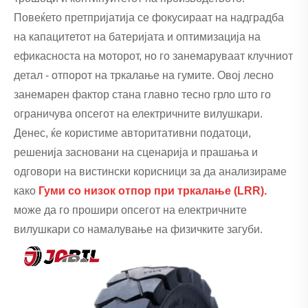
Повеќето претпријатија се фокусираат на надградба
на капацитетот на батеријата и оптимизација на
ефикасноста на моторот, но го занемаруваат клучниот
детал - отпорот на тркалање на гумите. Овој лесно
занемарен фактор стана главно тесно грло што го
ограничува опсегот на електричните вилушкари.
Денес, ќе користиме авторитативни податоци,
решенија засновани на сценарија и прашања и
одговори на вистински корисници за да анализираме
како
Гуми со низок отпор при тркалање (LRR).
може да го прошири опсегот на електричните
вилушкари со намалување на физичките загуби.