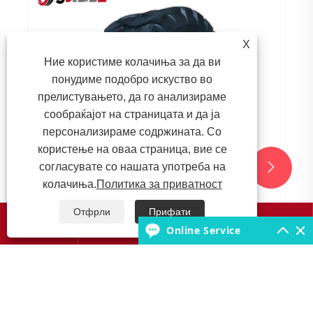
Зошто цврстите гуми се посоодветни за
индустриски сценарија со висок
X
интензитет?
Ние користиме колачиња за да ви
Гледај Повеќе >>
понудиме подобро искуство во
прелистувањето, да го анализираме
сообраќајот на страницата и да ја
персонализираме содржината. Со
користење на оваа страница, вие се
согласувате со нашата употреба на


колачиња.
Политика за приватност
Отфрли
Прифати




Online Service