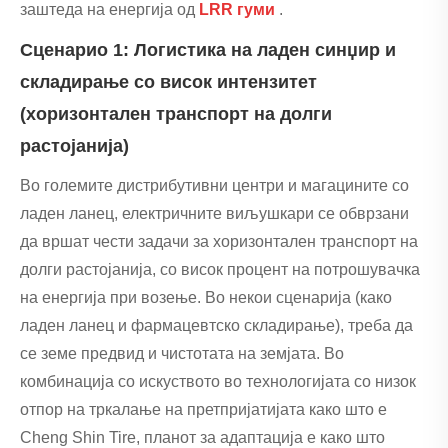
заштеда на енергија од
LRR гуми
.
Сценарио 1: Логистика на ладен синџир и
складирање со висок интензитет
(хоризонтален транспорт на долги
растојанија)
Во големите дистрибутивни центри и магацините со
ладен ланец, електричните виљушкари се обврзани
да вршат чести задачи за хоризонтален транспорт на
долги растојанија, со висок процент на потрошувачка
на енергија при возење. Во некои сценарија (како
ладен ланец и фармацевтско складирање), треба да
се земе предвид и чистотата на земјата. Во
комбинација со искуството во технологијата со низок
отпор на тркалање на претпријатијата како што е
Cheng Shin Tire, планот за адаптација е како што