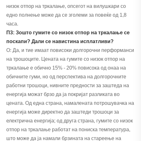
низок отпор на тркалање, опсегот на вилушкари со
едно полнење може да се зголеми за повеќе од 1,8
часа.
П3: Зошто гумите со низок отпор на тркалање се
поскапи? Дали се навистина исплатливи?
О: Да, и тие имаат повисоки долгорочни перформанси
на трошоците. Цената на гумите со низок отпор на
тркалање е обично 15% - 20% повисока од онаа на
обичните гуми, но од перспектива на долгорочните
работни трошоци, нивните предности за заштеда на
енергија можат брзо да ја покријат разликата во
цената. Од една страна, намалената потрошувачка на
енергија може директно да заштеди трошоци за
електрична енергија; од друга страна, гумите со низок
отпор на тркалање работат на пониска температура,
што може да ја намали брзината на стареење на