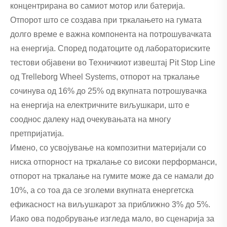
концентрирана во самиот мотор или батерија.
Отпорот што се создава при тркалањето на гумата
долго време е важна компонента на потрошувачката
на енергија. Според податоците од лабораториските
тестови објавени во Техничкиот извештај Pit Stop Line
од Trelleborg Wheel Systems, отпорот на тркалање
сочинува од 16% до 25% од вкупната потрошувачка
на енергија на електричните виљушкари, што е
сооднос далеку над очекувањата на многу
претпријатија.
Имено, со усвојување на композитни материјали со
ниска отпорност на тркалање со високи перформанси,
отпорот на тркалање на гумите може да се намали до
10%, а со тоа да се зголеми вкупната енергетска
ефикасност на виљушкарот за приближно 3% до 5%.
Иако ова подобрување изгледа мало, во сценарија за