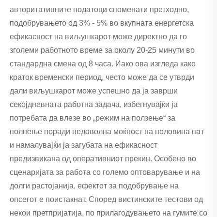
авторитативните податоци споменати претходно,
подобрувањето од 3% - 5% во вкупната енергетска
ефикасност на виљушкарот може директно да го
зголеми работното време за околу 20-25 минути во
стандардна смена од 8 часа. Иако ова изгледа како
краток временски период, често може да се утврди
дали виљушкарот може успешно да ја заврши
секојдневната работна задача, избегнувајќи ја
потребата да влезе во „режим на ползење“ за
полнење поради недоволна моќност на половина пат
и намалувајќи ја загубата на ефикасност
предизвикана од оперативниот прекин. Особено во
сценаријата за работа со големо оптоварување и на
долги растојанија, ефектот за подобрување на
опсегот е поистакнат. Според вистинските тестови од
некои претпријатија, по прилагодувањето на гумите со