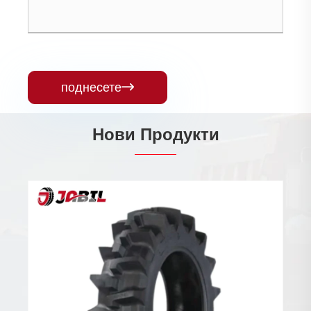
поднесете

Нови Продукти
Воени гуми
Гледај Повеќе >>