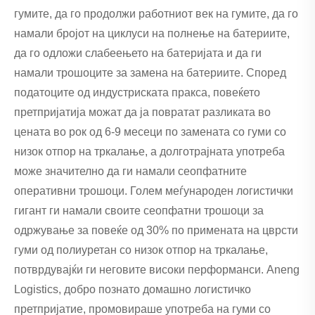
гумите, да го продолжи работниот век на гумите, да го
намали бројот на циклуси на полнење на батериите,
да го одложи слабеењето на батеријата и да ги
намали трошоците за замена на батериите. Според
податоците од индустриската пракса, повеќето
претпријатија можат да ја повратат разликата во
цената во рок од 6-9 месеци по замената со гуми со
низок отпор на тркалање, а долготрајната употреба
може значително да ги намали сеопфатните
оперативни трошоци. Голем меѓународен логистички
гигант ги намали своите сеопфатни трошоци за
одржување за повеќе од 30% по примената на цврсти
гуми од полиуретан со низок отпор на тркалање,
потврдувајќи ги неговите високи перформанси. Aneng
Logistics, добро познато домашно логистичко
претпријатие, промовираше употреба на гуми со