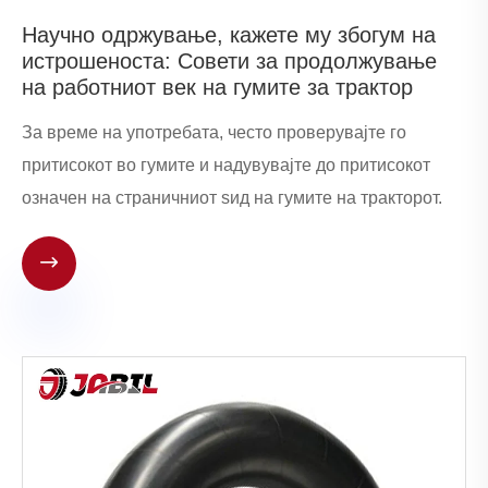
Научно одржување, кажете му збогум на
истрошеноста: Совети за продолжување
на работниот век на гумите за трактор
За време на употребата, често проверувајте го
притисокот во гумите и надувувајте до притисокот
означен на страничниот ѕид на гумите на тракторот.
